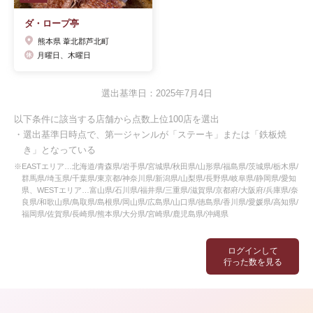
ダ・ロープ亭
熊本県 葦北郡芦北町
月曜日、木曜日
選出基準日：2025年7月4日
以下条件に該当する店舗から点数上位100店を選出
・選出基準日時点で、第一ジャンルが「ステーキ」または「鉄板焼
き」となっている
※EASTエリア…北海道/青森県/岩手県/宮城県/秋田県/山形県/福島県/茨城県/栃木県/
群馬県/埼玉県/千葉県/東京都/神奈川県/新潟県/山梨県/長野県/岐阜県/静岡県/愛知
県、WESTエリア…富山県/石川県/福井県/三重県/滋賀県/京都府/大阪府/兵庫県/奈
良県/和歌山県/鳥取県/島根県/岡山県/広島県/山口県/徳島県/香川県/愛媛県/高知県/
福岡県/佐賀県/長崎県/熊本県/大分県/宮崎県/鹿児島県/沖縄県
ログインして
行った数を見る