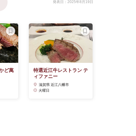
発表日：2025年8月19日
かど萬
特選近江牛レストラン テ
ィファニー
滋賀県 近江八幡市
火曜日