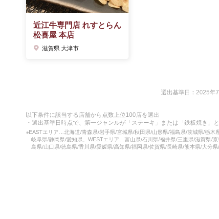
近江牛専門店 れすとらん
松喜屋 本店
滋賀県 大津市
選出基準日：2025年
以下条件に該当する店舗から点数上位100店を選出
・選出基準日時点で、第一ジャンルが「ステーキ」または「鉄板焼き」
※EASTエリア…北海道/青森県/岩手県/宮城県/秋田県/山形県/福島県/茨城県/栃木
岐阜県/静岡県/愛知県、WESTエリア…富山県/石川県/福井県/三重県/滋賀県/京
島県/山口県/徳島県/香川県/愛媛県/高知県/福岡県/佐賀県/長崎県/熊本県/大分県