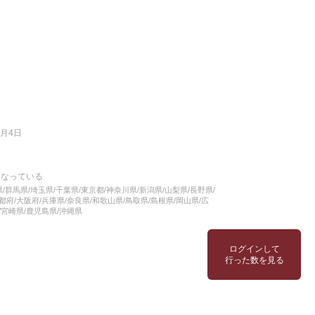
7月4日
となっている
県/群馬県/埼玉県/千葉県/東京都/神奈川県/新潟県/山梨県/長野県/
都府/大阪府/兵庫県/奈良県/和歌山県/鳥取県/島根県/岡山県/広
/宮崎県/鹿児島県/沖縄県
ログインして
行った数を見る