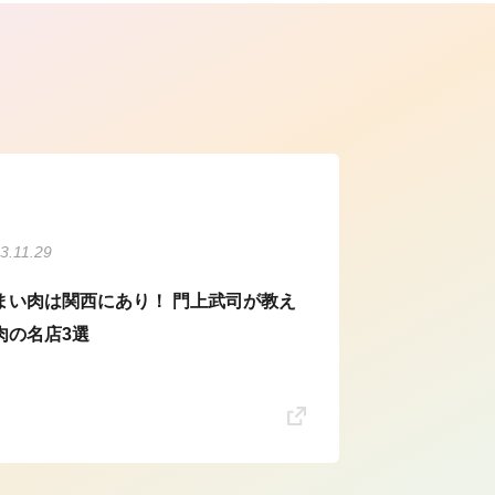
ら
3.11.29
まい肉は関西にあり！ 門上武司が教え
肉の名店3選