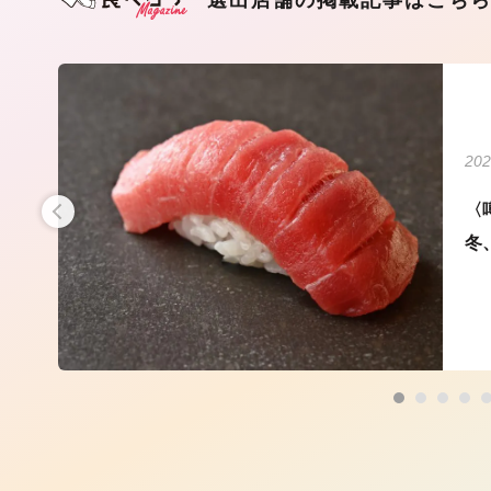
202
た、
〈
冬