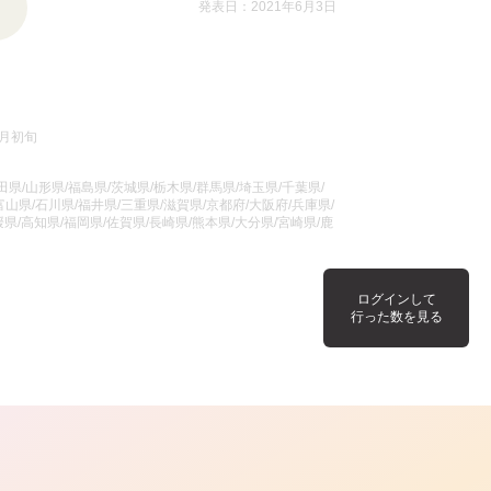
発表日：2021年6月3日
4月初旬
県/山形県/福島県/茨城県/栃木県/群馬県/埼玉県/千葉県/
山県/石川県/福井県/三重県/滋賀県/京都府/大阪府/兵庫県/
県/高知県/福岡県/佐賀県/長崎県/熊本県/大分県/宮崎県/鹿
ログインして
行った数を見る
ら