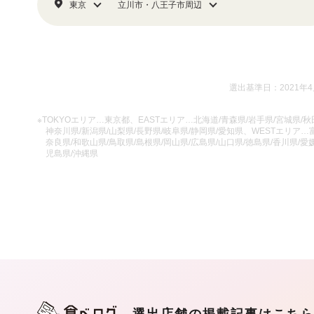
東京
立川市・八王子市周辺
選出基準日：2021年
※TOKYOエリア…東京都、EASTエリア…北海道/青森県/岩手県/宮城県/秋田
神奈川県/新潟県/山梨県/長野県/岐阜県/静岡県/愛知県、WESTエリア…富
奈良県/和歌山県/鳥取県/島根県/岡山県/広島県/山口県/徳島県/香川県/愛媛
児島県/沖縄県
選出店舗の掲載記事はこち