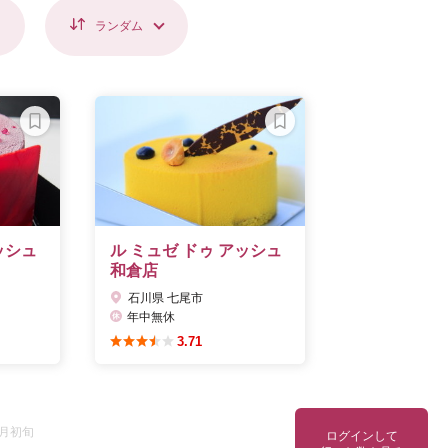
ランダム
ッシュ
ル ミュゼ ドゥ アッシュ
和倉店
石川県 七尾市
年中無休
3.71
1月初旬
ログインして