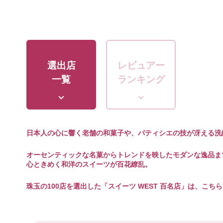
選出店
レビュアー
一覧
ランキング
日本人の心に響く老舗の和菓子や、パティシエの技が冴える洗
オーセンティックな名菓からトレンドを映したモダンな逸品ま
心ときめく和洋のスイーツが百花繚乱。
珠玉の100店を選出した「スイーツ WEST 百名店」は、こち