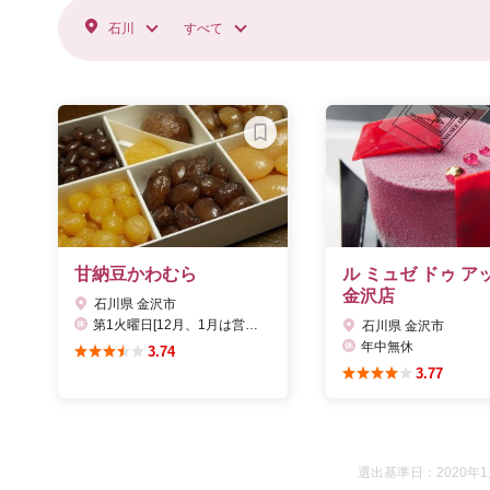
石川
すべて
甘納豆かわむら
ル ミュゼ ドゥ ア
金沢店
石川県 金沢市
第1火曜日[12月、1月は営業]、12/31～1/3
石川県 金沢市
年中無休
3.74
3.77
選出基準日：2020年