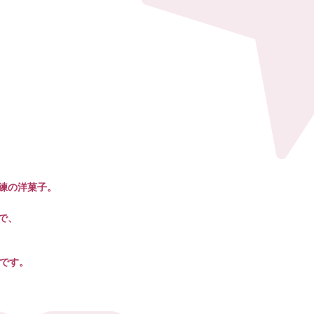
練の洋菓子。
で、
らです。