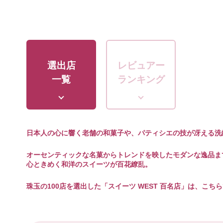
選出店
レビュアー
一覧
ランキング
日本人の心に響く老舗の和菓子や、パティシエの技が冴える洗
オーセンティックな名菓からトレンドを映したモダンな逸品ま
心ときめく和洋のスイーツが百花繚乱。
珠玉の100店を選出した「スイーツ WEST 百名店」は、こち