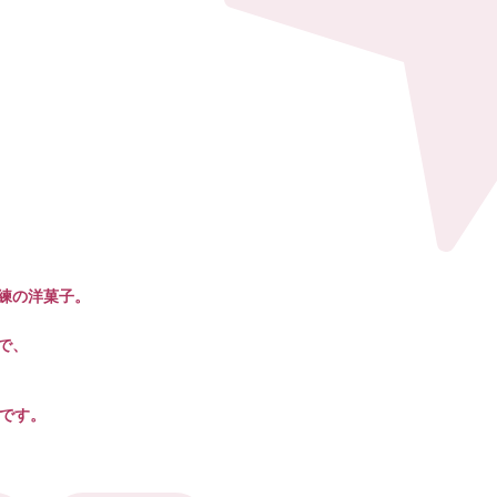
練の洋菓子。
で、
らです。