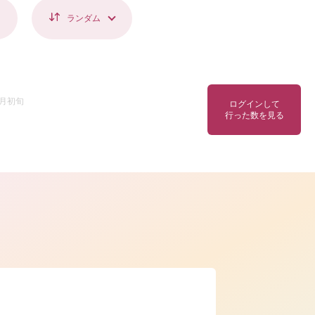
ランダム
1月初旬
ログインして
行った数を見る
ら