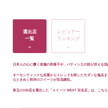
選出店
レビュアー
一覧
ランキング
日本人の心に響く老舗の和菓子や、パティシエの技が冴える洗
オーセンティックな名菓からトレンドを映したモダンな逸品ま
心ときめく和洋のスイーツが百花繚乱。
珠玉の100店を選出した「スイーツ WEST 百名店」は、こち