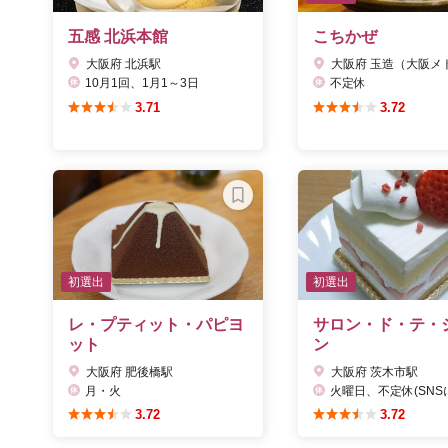
五感 北浜本館
こちかぜ
大阪府 北浜駅
10月1回、1月1～3日
不定休
3.71
3.72
初選出
初選出
レ・プティット・パピヨ
サロン・ド・テ・
ット
ン
大阪府 肥後橋駅
大阪府 茨木市駅
月・火
火曜日、不定休(SNSに
3.72
3.72