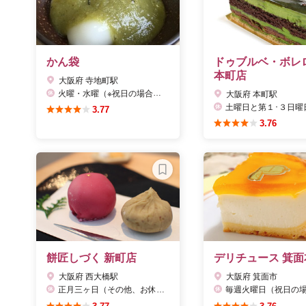
かん袋
ドゥブルベ・ボレロ
本町店
大阪府 寺地町駅
火曜・水曜（※祝日の場合は営業）
大阪府 本町駅
土曜日と第１･３日曜
3.77
3.76
餅匠しづく 新町店
デリチュース 箕面
大阪府 西大橋駅
大阪府 箕面市
正月三ヶ日（その他、お休みがあればH.Pにてお知らせさせていただきます）
毎週火曜日（祝日の場合は