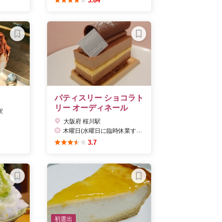
3.84
パティスリー ショコラト
リー オーディネール
駅
大阪府 桜川駅
木曜日(水曜日に臨時休業することもあり) Facebookで要確認
3.7
初選出