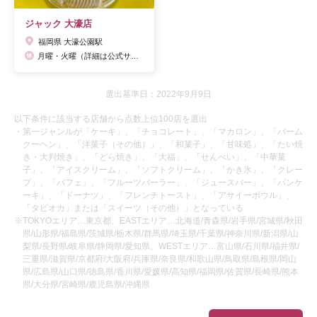
ジャック 大濠店
福岡県 大濠公園駅
月曜・火曜（詳細は公式サイトよりご確認ください）
選出基準日：2022年9月9日
以下条件に該当する店舗から点数上位100店を選出
・第一ジャンルが「ケーキ」、「チョコレート」、「マカロン」、「バーム
クーヘン」、「洋菓子（その他）」、「和菓子」、「甘味処」、「たい焼
き・大判焼き」、「どら焼き」、「大福」、「せんべい」、「中華菓
子」、「アイスクリーム」、「ソフトクリーム」、「かき氷」、「クレー
プ」、「パフェ」、「フルーツパーラー」、「ジュースバー」、「パンケ
ーキ」、「ドーナツ」、「フレンチトースト」、「アサイーボウル」、
「タピオカ」または「スイーツ（その他）」となっている
※TOKYOエリア…東京都、EASTエリア…北海道/青森県/岩手県/宮城県/秋田
県/山形県/福島県/茨城県/栃木県/群馬県/埼玉県/千葉県/神奈川県/新潟県/山
梨県/長野県/岐阜県/静岡県/愛知県、WESTエリア…富山県/石川県/福井県/
三重県/滋賀県/京都府/大阪府/兵庫県/奈良県/和歌山県/鳥取県/島根県/岡山
県/広島県/山口県/徳島県/香川県/愛媛県/高知県/福岡県/佐賀県/長崎県/熊本
県/大分県/宮崎県/鹿児島県/沖縄県