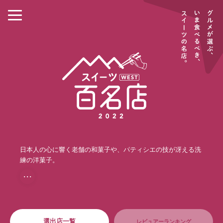
日本人の心に響く老舗の和菓子や、パティシエの技が冴える洗
練の洋菓子。
・・・
選出店一覧
レビュアーランキング