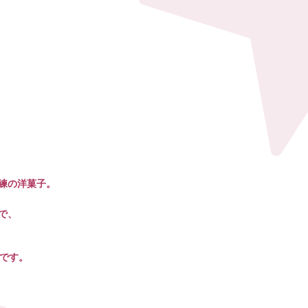
練の洋菓子。
で、
らです。