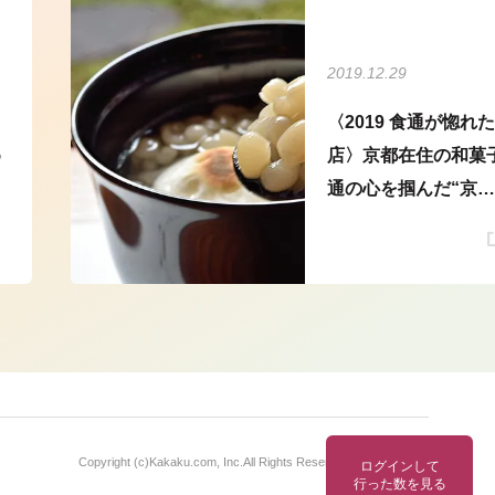
2019.12.29
〈2019 食通が惚れた
め
店〉京都在住の和菓
通の心を掴んだ“京の
白小豆ぜんざい”
Copyright (c)
Kakaku.com, Inc.
All Rights Reserved. 無断転載禁止
ログインして
行った数を見る