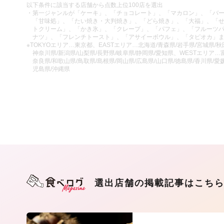
以下条件に該当する店舗から点数上位100店を選出
・第一ジャンルが「ケーキ」、「チョコレート」、「マカロン」、「バ
「甘味処」、「たい焼き・大判焼き」、「どら焼き」、「大福」、「
トクリーム」、「かき氷」、「クレープ」、「パフェ」、「フルーツ
ナツ」、「フレンチトースト」、「アサイーボウル」、「タピオカ」
※TOKYOエリア…東京都、EASTエリア…北海道/青森県/岩手県/宮城県/秋田
神奈川県/新潟県/山梨県/長野県/岐阜県/静岡県/愛知県、WESTエリア…富
奈良県/和歌山県/鳥取県/島根県/岡山県/広島県/山口県/徳島県/香川県/愛媛
児島県/沖縄県
選出店舗の掲載記事はこち