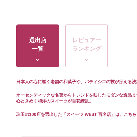
選出店
レビュアー
一覧
ランキング
日本人の心に響く老舗の和菓子や、パティシエの技が冴える洗
オーセンティックな名菓からトレンドを映したモダンな逸品ま
心ときめく和洋のスイーツが百花繚乱。
珠玉の100店を選出した「スイーツ WEST 百名店」は、こち