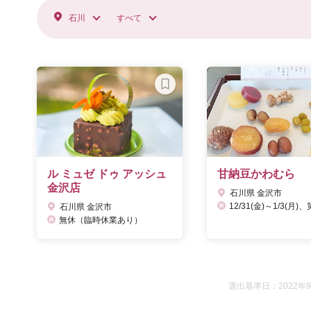
石川
すべて
ル ミュゼ ドゥ アッシュ
甘納豆かわむら
金沢店
石川県 金沢市
12/31(金)～1/3(月)、第1火曜日[1月・5月・
石川県 金沢市
無休（臨時休業あり）
選出基準日：2022年