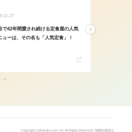
9.11.27
谷で42年間愛され続ける定食屋の人気
ニューは、その名も「人気定食」！
Copyright (c)
Kakaku.com, Inc.
All Rights Reserved. 無断転載禁止