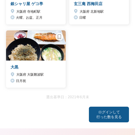
銀シャリ屋 ゲコ亭
玄三庵 西梅田店
大阪府 寺地町駅
大阪府 北新地駅
火曜、お盆、正月
日曜
大黒
大阪府 大阪難波駅
日月祝
選出基準日：2021年6月末
ログインして
行った数を見る