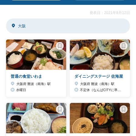
発表日：2021年8月12日
大阪
普通の食堂いわま
ダイニングステージ 佐海屋
大阪府 難波（南海）駅
大阪府 難波（南海）駅
水曜日
不定休（なんばCITYに準ずる）