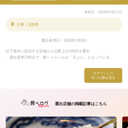
発表日：2025年3月11日
兵庫 / 淡路島
選出基準日：2025年2月5日
以下条件に該当する店舗から点数上位100店を選出
・選出基準日時点で、第一ジャンルが「天ぷら」となっている
ログインして
行った数を見る
選出店舗の掲載記事はこちら