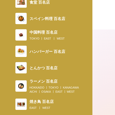
食堂 百名店
スペイン料理 百名店
中国料理 百名店
TOKYO
EAST
WEST
ハンバーガー 百名店
とんかつ 百名店
ラーメン 百名店
2022.10.27
HOKKAIDO
TOKYO
KANAGAWA
AICHI
OSAKA
EAST
WEST
〈New Open News〉食材と衣が織り
焼き鳥 百名店
ハーモニー、新進気鋭の職人が...
EAST
WEST