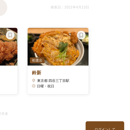
発表日：2021年4月13日
初選出
鈴新
東京都 四谷三丁目駅
日曜・祝日
2月末
ログインして