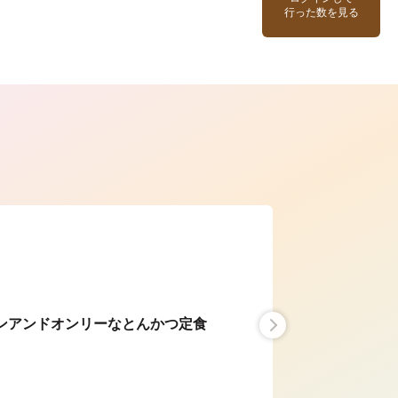
行った数を見る
ら
2019.11.28
ンアンドオンリーなとんかつ定食
〈食通の昼メシ〉