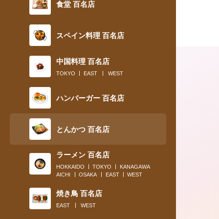
食堂 百名店
スペイン料理 百名店
中国料理 百名店
TOKYO
EAST
WEST
ハンバーガー 百名店
とんかつ 百名店
ラーメン 百名店
2018.12.26
HOKKAIDO
TOKYO
KANAGAWA
AICHI
OSAKA
EAST
WEST
2018年、ビジネスパーソンたちの胃袋
刺激した味トップ５
焼き鳥 百名店
EAST
WEST