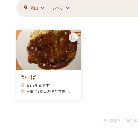
岡山
すべて
かっぱ
岡山県 倉敷市
月曜（※祝日の場合営業、翌火曜が代休）
選出基準日：2021年