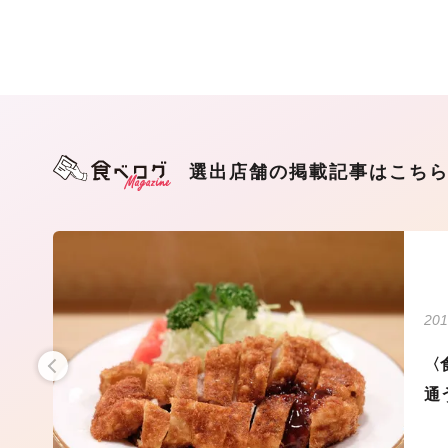
選出店舗の掲載記事はこち
201
を
〈
通