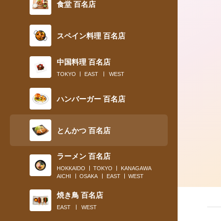
食堂 百名店
スペイン料理 百名店
2018.12.26
2018年、ビジネスパーソンたちの胃袋
中国料理 百名店
刺激した味トップ５
TOKYO
EAST
WEST
ハンバーガー 百名店
とんかつ 百名店
ラーメン 百名店
HOKKAIDO
TOKYO
KANAGAWA
AICHI
OSAKA
EAST
WEST
焼き鳥 百名店
EAST
WEST