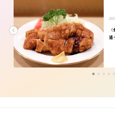
201
を
〈
通