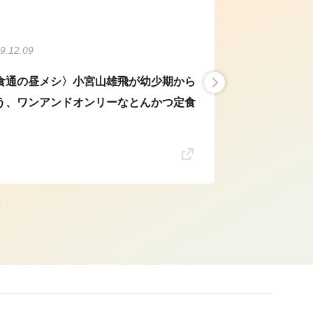
9.12.09
食通の昼メシ〉小宮山雄飛が幼少期から
う、ワンアンドオンリーなとんかつ定食