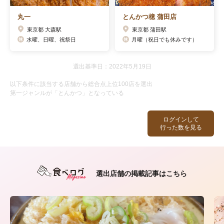
丸一
とんかつ檍 蒲田店
東京都 大森駅
東京都 蒲田駅
水曜、日曜、祝祭日
月曜（祝日でも休みです）
選出基準日：2022年5月19日
以下条件に該当する店舗から総合点上位100店を選出
第一ジャンルが「とんかつ」となっている
ログインして
行った数を見る
選出店舗の掲載記事はこちら