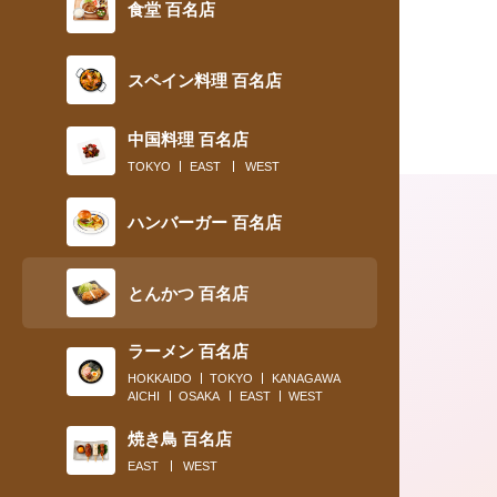
食堂 百名店
スペイン料理 百名店
中国料理 百名店
TOKYO
EAST
WEST
ハンバーガー 百名店
とんかつ 百名店
ラーメン 百名店
HOKKAIDO
TOKYO
KANAGAWA
AICHI
OSAKA
EAST
WEST
2019.11.28
焼き鳥 百名店
EAST
WEST
〈食通の昼メシ〉食べログフォロワー数No.1の