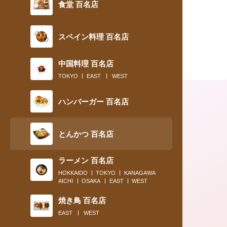
食堂 百名店
スペイン料理 百名店
中国料理 百名店
TOKYO
EAST
WEST
ハンバーガー 百名店
とんかつ 百名店
ラーメン 百名店
HOKKAIDO
TOKYO
KANAGAWA
AICHI
OSAKA
EAST
WEST
2019.11.28
焼き鳥 百名店
EAST
WEST
〈食通の昼メシ〉食べログフォロワー数No.1の