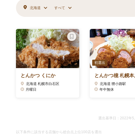
北海道
すべて
初選出
とんかつ くにか
とんかつ檍 札幌本
北海道 札幌市白石区
北海道 狸小路駅
月曜日
年中無休
選出基準日：2022年5
以下条件に該当する店舗から総合点上位100店を選出