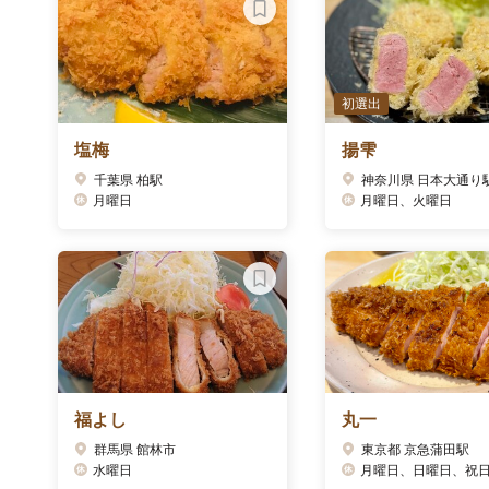
初選出
塩梅
揚雫
千葉県 柏駅
神奈川県 日本大通り
月曜日
月曜日、火曜日
福よし
丸一
群馬県 館林市
東京都 京急蒲田駅
水曜日
月曜日、日曜日、祝