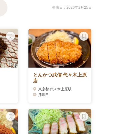
発表日：2026年2月25日
とんかつ武信 代々木上原
店
東京都 代々木上原駅
月曜日