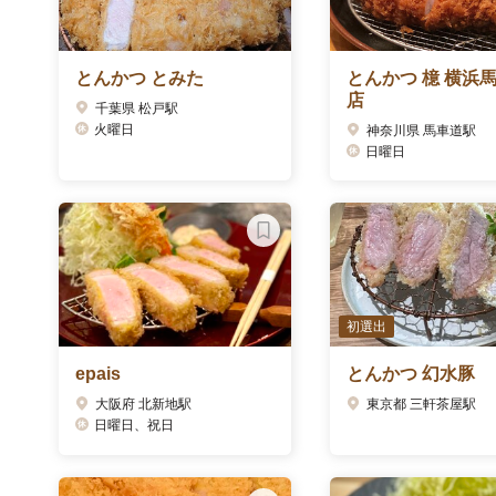
とんかつ とみた
とんかつ 檍 横浜
店
千葉県 松戸駅
火曜日
神奈川県 馬車道駅
日曜日
初選出
epais
とんかつ 幻水豚
大阪府 北新地駅
東京都 三軒茶屋駅
日曜日、祝日