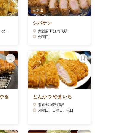
初選出
シバケン
神奈川県 都筑ふれあいの丘駅
大阪府 野江内代駅
火曜日
やる
とんかつ やまいち
東京都 淡路町駅
月曜日、日曜日、祝日