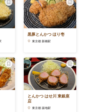
黒豚とんかつ ほり壱
駅
東京都 新橋駅
とんかつ はせ川 東銀座
店
日
東京都 築地駅