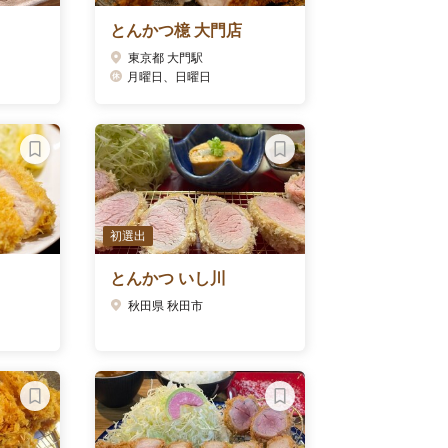
とんかつ檍 大門店
東京都 大門駅
月曜日、日曜日
初選出
とんかつ いし川
秋田県 秋田市