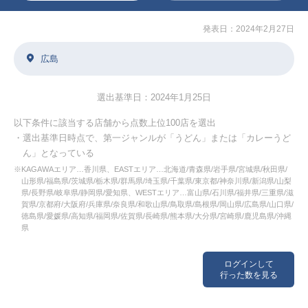
発表日：2024年2月27日
広島
選出基準日：2024年1月25日
以下条件に該当する店舗から点数上位100店を選出
・選出基準日時点で、第一ジャンルが「うどん」または「カレーうど
ん」となっている
※KAGAWAエリア…香川県、EASTエリア…北海道/青森県/岩手県/宮城県/秋田県/
山形県/福島県/茨城県/栃木県/群馬県/埼玉県/千葉県/東京都/神奈川県/新潟県/山梨
県/長野県/岐阜県/静岡県/愛知県、WESTエリア…富山県/石川県/福井県/三重県/滋
賀県/京都府/大阪府/兵庫県/奈良県/和歌山県/鳥取県/島根県/岡山県/広島県/山口県/
徳島県/愛媛県/高知県/福岡県/佐賀県/長崎県/熊本県/大分県/宮崎県/鹿児島県/沖縄
県
ログインして
行った数を見る