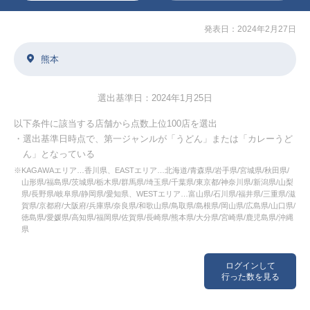
発表日：2024年2月27日
熊本
選出基準日：2024年1月25日
以下条件に該当する店舗から点数上位100店を選出
・選出基準日時点で、第一ジャンルが「うどん」または「カレーうど
ん」となっている
※KAGAWAエリア…香川県、EASTエリア…北海道/青森県/岩手県/宮城県/秋田県/
山形県/福島県/茨城県/栃木県/群馬県/埼玉県/千葉県/東京都/神奈川県/新潟県/山梨
県/長野県/岐阜県/静岡県/愛知県、WESTエリア…富山県/石川県/福井県/三重県/滋
賀県/京都府/大阪府/兵庫県/奈良県/和歌山県/鳥取県/島根県/岡山県/広島県/山口県/
徳島県/愛媛県/高知県/福岡県/佐賀県/長崎県/熊本県/大分県/宮崎県/鹿児島県/沖縄
県
ログインして
行った数を見る