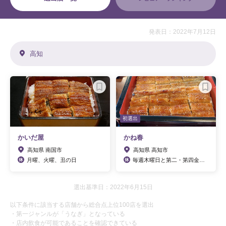
発表日：2022年7月12日
高知
初選出
かいだ屋
かね春
高知県 南国市
高知県 高知市
月曜、火曜、丑の日
毎週木曜日と第二・第四金曜日
選出基準日：2022年6月15日
以下条件に該当する店舗から総合点上位100店を選出
・第一ジャンルが「うなぎ」となっている
・店内飲食が可能であることを確認できている