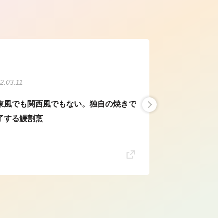
ら
2.03.11
東風でも関西風でもない。独自の焼きで
了する鰻割烹