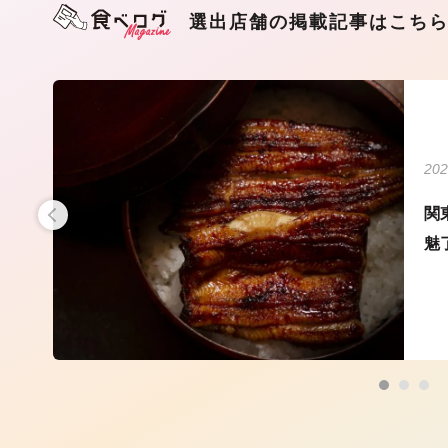
選出店舗の掲載記事はこち
202
VS
関
で
魅