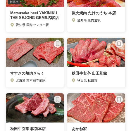
初選出
Matsusaka beef YAKINIKU
炭火焼肉 たけのうち 本店
THE SEJONG GEMS名駅店
愛知県 庄内通駅
愛知県 国際センター駅
すすきの焼肉きらく
秋田牛玄亭 山王別館
北海道 東本願寺前駅
秋田県 秋田市
秋田牛玄亭 駅前本店
あかね家