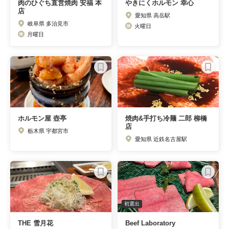
肉のひぐち直営焼肉 安福 本
やきにくホルモン 幸心
店
愛知県 高岳駅
岐阜県 多治見市
火曜日
月曜日
ホルモン屋 壺亭
焼肉&手打ち冷麺 二郎 柳橋
店
栃木県 宇都宮市
愛知県 近鉄名古屋駅
初選出
THE 雪月花
Beef Laboratory