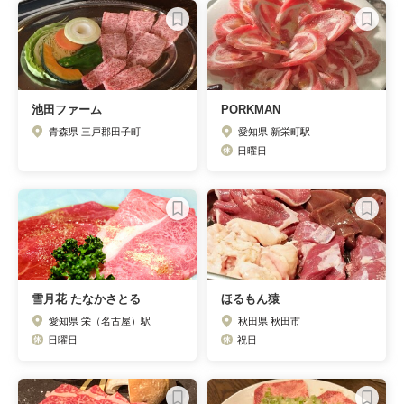
池田ファーム
PORKMAN
青森県 三戸郡田子町
愛知県 新栄町駅
日曜日
雪月花 たなかさとる
ほるもん猿
愛知県 栄（名古屋）駅
秋田県 秋田市
日曜日
祝日