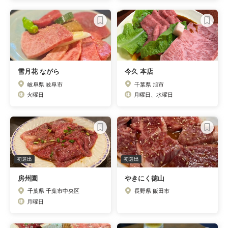
雪月花 ながら
今久 本店
岐阜県 岐阜市
千葉県 旭市
火曜日
月曜日、水曜日
初選出
初選出
房州園
やきにく徳山
千葉県 千葉市中央区
長野県 飯田市
月曜日