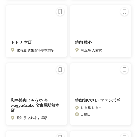
トトリ 本店
焼肉 喰心
北海道 資生館小学校前駅
埼玉県 大宮駅
和牛焼肉じろうや 介
焼肉旬やさい ファンボギ
wagyu&sake 名古屋駅前本
岐阜県 岐阜市
店
日曜日
愛知県 名鉄名古屋駅