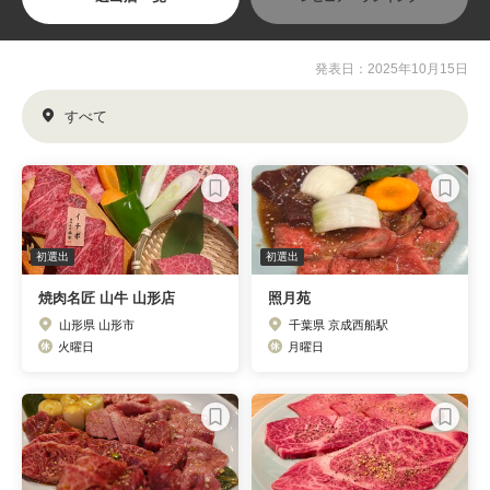
発表日：2025年10月15日
すべて
初選出
初選出
焼肉名匠 山牛 山形店
照月苑
山形県 山形市
千葉県 京成西船駅
火曜日
月曜日