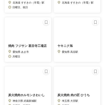
北海道 すすきの（市電）駅
北海道 すすきの（市電）駅
日曜日、祝日
焼肉 フジサン 甚目寺工場店
ヤキニク旭
愛知県 あま市
愛知県 高岳駅
月曜日
炭火焼肉ホルモンさわいし
炭火焼肉 肉の匠 ひうち
神奈川県 武蔵新城駅
埼玉県 大宮駅