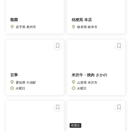
龍園
桔梗苑 本店
岩手県 奥州市
岐阜県 岐阜市
百寧
米沢牛・焼肉 さかの
愛知県 今池駅
山形県 米沢市
火曜日
火曜日
初選出