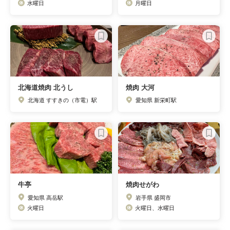
水曜日
月曜日
北海道焼肉 北うし
焼肉 大河
北海道 すすきの（市電）駅
愛知県 新栄町駅
牛亭
焼肉せがわ
愛知県 高岳駅
岩手県 盛岡市
火曜日
火曜日、水曜日