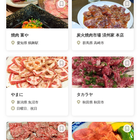
焼肉 富や
炭火焼肉市場 済州家 本店
愛知県 鶴舞駅
群馬県 高崎市
やまに
タカラヤ
新潟県 魚沼市
秋田県 秋田市
日曜日、祝日