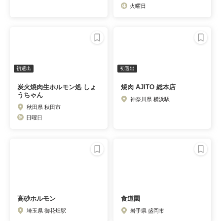
火曜日
初選出
初選出
炭火焼肉生ホルモン処 しょ
焼肉 AJITO 総本店
うちゃん
神奈川県 横浜駅
秋田県 秋田市
日曜日
高砂ホルモン
食道園
埼玉県 御花畑駅
岩手県 盛岡市