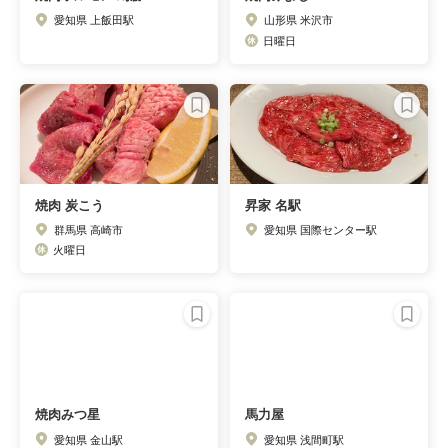
愛知県 上飯田駅
山形県 米沢市
日曜日
焼肉 炭こう
昇家 名駅
群馬県 高崎市
愛知県 国際センター駅
火曜日
焼肉みつ星
馬力屋
愛知県 金山駅
愛知県 浅間町駅