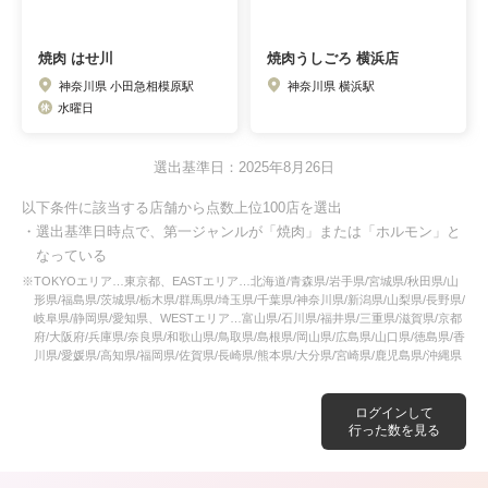
焼肉 はせ川
焼肉うしごろ 横浜店
神奈川県 小田急相模原駅
神奈川県 横浜駅
水曜日
選出基準日：2025年8月26日
以下条件に該当する店舗から点数上位100店を選出
・選出基準日時点で、第一ジャンルが「焼肉」または「ホルモン」と
なっている
※TOKYOエリア…東京都、EASTエリア…北海道/青森県/岩手県/宮城県/秋田県/山
形県/福島県/茨城県/栃木県/群馬県/埼玉県/千葉県/神奈川県/新潟県/山梨県/長野県/
岐阜県/静岡県/愛知県、WESTエリア…富山県/石川県/福井県/三重県/滋賀県/京都
府/大阪府/兵庫県/奈良県/和歌山県/鳥取県/島根県/岡山県/広島県/山口県/徳島県/香
川県/愛媛県/高知県/福岡県/佐賀県/長崎県/熊本県/大分県/宮崎県/鹿児島県/沖縄県
ログインして
行った数を見る