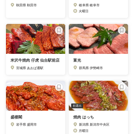
秋田県 秋田市
岐阜県 岐阜市
火曜日
米沢牛焼肉 仔虎 仙台駅前店
富光
宮城県 あおば通駅
群馬県 伊勢崎市
初選出
盛楼閣
焼肉 はっち
岩手県 盛岡市
新潟県 新潟市中央区
月曜日