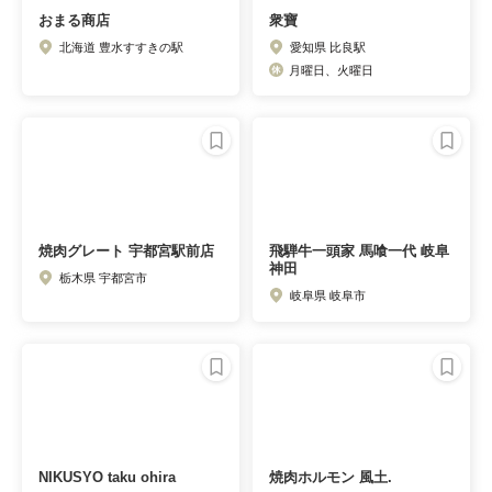
おまる商店
衆寶
北海道 豊水すすきの駅
愛知県 比良駅
月曜日、火曜日
焼肉グレート 宇都宮駅前店
飛騨牛一頭家 馬喰一代 岐阜
神田
栃木県 宇都宮市
岐阜県 岐阜市
NIKUSYO taku ohira
焼肉ホルモン 風土.