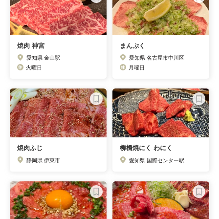
焼肉 神宮
まんぷく
愛知県 金山駅
愛知県 名古屋市中川区
火曜日
月曜日
焼肉ふじ
柳橋焼にく わにく
静岡県 伊東市
愛知県 国際センター駅