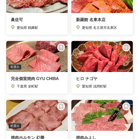
眞佐可
新羅館 名東本店
愛知県 鶴舞駅
愛知県 名古屋市名東区
初選出
完全個室焼肉 GYU CHIBA
ヒロ ナゴヤ
千葉県 栄町駅
愛知県 浅間町駅
初選出
焼肉ホルモン 幻勝
焼肉みよし