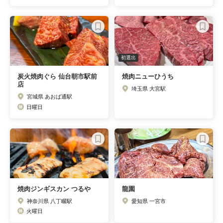
初選出
炭火焼肉ぐら 仙台朝市駅前
焼肉ニューひうち
店
埼玉県 大宮駅
宮城県 あおば通駅
日曜日
焼肉ジンギスカン つるや
龍園
神奈川県 八丁畷駅
愛知県 一宮市
火曜日