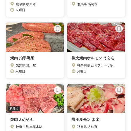
岐阜県 岐阜市
群馬県 高崎市
火曜日
焼肉 拍手喝采
炭火焼肉ホルモン うらら
愛知県 池下駅
神奈川県 たまプラーザ駅
水曜日
月曜日
初選出
焼肉 わがんせ
塩ホルモン 炭楽
神奈川県 本厚木駅
秋田県 大仙市