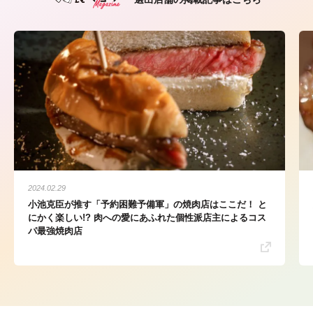
2024.02.29
小池克臣が推す「予約困難予備軍」の焼肉店はここだ！ と
にかく楽しい!? 肉への愛にあふれた個性派店主によるコス
パ最強焼肉店