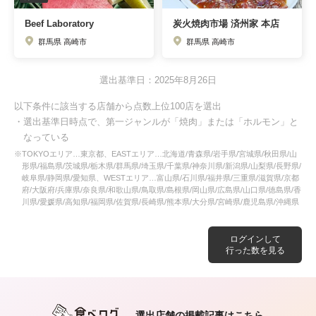
Beef Laboratory
炭火焼肉市場 済州家 本店
群馬県 高崎市
群馬県 高崎市
選出基準日：2025年8月26日
以下条件に該当する店舗から点数上位100店を選出
・選出基準日時点で、第一ジャンルが「焼肉」または「ホルモン」と
なっている
※TOKYOエリア…東京都、EASTエリア…北海道/青森県/岩手県/宮城県/秋田県/山
形県/福島県/茨城県/栃木県/群馬県/埼玉県/千葉県/神奈川県/新潟県/山梨県/長野県/
岐阜県/静岡県/愛知県、WESTエリア…富山県/石川県/福井県/三重県/滋賀県/京都
府/大阪府/兵庫県/奈良県/和歌山県/鳥取県/島根県/岡山県/広島県/山口県/徳島県/香
川県/愛媛県/高知県/福岡県/佐賀県/長崎県/熊本県/大分県/宮崎県/鹿児島県/沖縄県
ログインして
行った数を見る
選出店舗の掲載記事はこちら