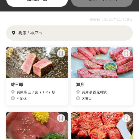
発表日：2021年11月10日
兵庫 / 神戸市
雄三郎
満月
兵庫県 三ノ宮（ＪＲ）駅
兵庫県 西元町駅
不定休
火曜日