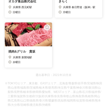
オカダ食品株式会社
きらく
兵庫県 西元町駅
兵庫県 春日野道（阪神）駅
日曜日
月曜日
焼肉&グリル 貴坂
兵庫県 新開地駅
水曜日
選出基準日：2021年10月末
※TOKYOエリア…東京都、EASTエリア…北海道/青森県/岩手県/宮城県/秋田
県/山形県/福島県/茨城県/栃木県/群馬県/埼玉県/千葉県/神奈川県/新潟県/山
梨県/長野県/岐阜県/静岡県/愛知県、WESTエリア…富山県/石川県/福井県/
三重県/滋賀県/京都府/大阪府/兵庫県/奈良県/和歌山県/鳥取県/島根県/岡山
県/広島県/山口県/徳島県/香川県/愛媛県/高知県/福岡県/佐賀県/長崎県/熊本
県/大分県/宮崎県/鹿児島県/沖縄県