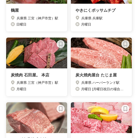
鶴屋
やきにくポッサムチプ
兵庫県 三宮（神戸市営）駅
兵庫県 兵庫駅
日曜日
月曜日
炭焼肉 石田屋。 本店
炭火焼肉屋台 たじま屋
兵庫県 三宮（神戸市営）駅
兵庫県 ハーバーランド駅
月曜日
月曜日 [月曜日祝日の場合は営業、翌日火曜日振替休日］