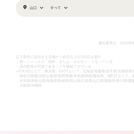
山口
すべて
選出基準日：2022年
以下条件に該当する店舗から総合点上位100店を選出
・第一ジャンルが「焼肉」または「ホルモン」となっている
・店内飲食が可能であることを確認できている
※TOKYOエリア…東京都、EASTエリア…北海道/青森県/岩手県/宮城県/秋田
神奈川県/新潟県/山梨県/長野県/岐阜県/静岡県/愛知県、WESTエリア…富
奈良県/和歌山県/鳥取県/島根県/岡山県/広島県/山口県/徳島県/香川県/愛媛
児島県/沖縄県