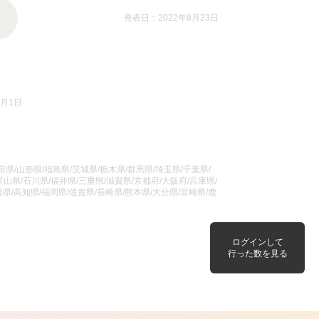
発表日：2022年8月23日
8月1日
県/山形県/福島県/茨城県/栃木県/群馬県/埼玉県/千葉県/
山県/石川県/福井県/三重県/滋賀県/京都府/大阪府/兵庫県/
県/高知県/福岡県/佐賀県/長崎県/熊本県/大分県/宮崎県/鹿
ログインして
行った数を見る