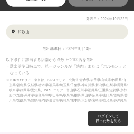
発表日：2024年10月22日
和歌山
選出基準日：2024年9月10日
以下条件に該当する店舗から点数上位100店を選出
・選出基準日時点で、第一ジャンルが「焼肉」または「ホルモン」と
なっている
※TOKYOエリア…東京都、EASTエリア…北海道/青森県/岩手県/宮城県/秋田県/山
形県/福島県/茨城県/栃木県/群馬県/埼玉県/千葉県/神奈川県/新潟県/山梨県/長野県/
岐阜県/静岡県/愛知県、WESTエリア…富山県/石川県/福井県/三重県/滋賀県/京都
府/大阪府/兵庫県/奈良県/和歌山県/鳥取県/島根県/岡山県/広島県/山口県/徳島県/香
川県/愛媛県/高知県/福岡県/佐賀県/長崎県/熊本県/大分県/宮崎県/鹿児島県/沖縄県
ログインして
行った数を見る