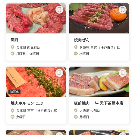
満月
焼肉ぜん
兵庫県 西元町駅
兵庫県 三宮（神戸市営）駅
月曜日、火曜日
水曜日
初選出
焼肉ホルモン こぷ
板前焼肉 一斗 天下茶屋本店
兵庫県 三宮（神戸市営）駅
大阪府 今船駅
火曜日
月曜日