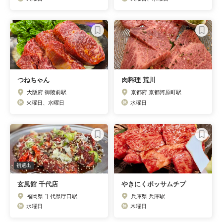
つねちゃん
肉料理 荒川
大阪府 御陵前駅
京都府 京都河原町駅
火曜日、水曜日
水曜日
初選出
玄風館 千代店
やきにくポッサムチプ
福岡県 千代県庁口駅
兵庫県 兵庫駅
水曜日
木曜日