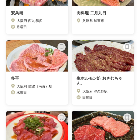
安兵衛
肉料理 二月九日
大阪府 西九条駅
兵庫県 加東市
月曜日
多平
生ホルモン処 おさむちゃ
ん。
大阪府 難波（南海）駅
大阪府 津久野駅
水曜日
日曜日