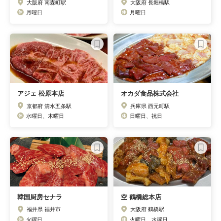
大阪府 南森町駅
大阪府 長堀橋駅
月曜日
月曜日
アジェ 松原本店
オカダ食品株式会社
京都府 清水五条駅
兵庫県 西元町駅
水曜日、木曜日
日曜日、祝日
韓国厨房セナラ
空 鶴橋総本店
福井県 福井市
大阪府 鶴橋駅
火曜日
火曜日、水曜日