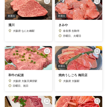
初選出
初選出
瀧川
きみや
大阪府 なにわ橋駅
奈良県 生駒市
月曜日、火曜日
初選出
和牛の紀楽
焼肉うしごろ 梅田店
大阪府 大阪天満宮駅
大阪府 大阪駅
日曜日、祝日