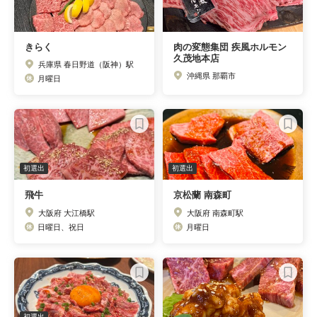
きらく
肉の変態集団 疾風ホルモン
久茂地本店
兵庫県 春日野道（阪神）駅
沖縄県 那覇市
月曜日
初選出
初選出
飛牛
京松蘭 南森町
大阪府 大江橋駅
大阪府 南森町駅
日曜日、祝日
月曜日
初選出