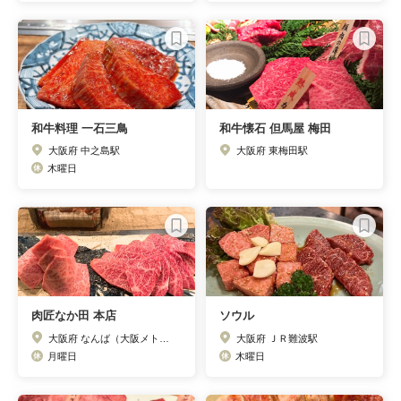
和牛料理 一石三鳥
和牛懐石 但馬屋 梅田
大阪府 中之島駅
大阪府 東梅田駅
木曜日
肉匠なか田 本店
ソウル
大阪府 なんば（大阪メトロ）駅
大阪府 ＪＲ難波駅
月曜日
木曜日