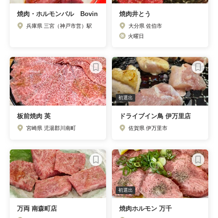
焼肉・ホルモンバル Bovin
焼肉井とう
兵庫県 三宮（神戸市営）駅
大分県 佐伯市
火曜日
初選出
板前焼肉 英
ドライブイン鳥 伊万里店
宮崎県 児湯郡川南町
佐賀県 伊万里市
初選出
万両 南森町店
焼肉ホルモン 万千