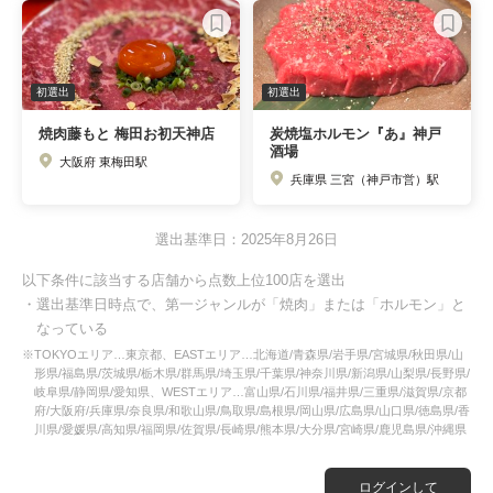
初選出
初選出
焼肉藤もと 梅田お初天神店
炭焼塩ホルモン『あ』神戸
酒場
大阪府 東梅田駅
兵庫県 三宮（神戸市営）駅
選出基準日：2025年8月26日
以下条件に該当する店舗から点数上位100店を選出
・選出基準日時点で、第一ジャンルが「焼肉」または「ホルモン」と
なっている
※TOKYOエリア…東京都、EASTエリア…北海道/青森県/岩手県/宮城県/秋田県/山
形県/福島県/茨城県/栃木県/群馬県/埼玉県/千葉県/神奈川県/新潟県/山梨県/長野県/
岐阜県/静岡県/愛知県、WESTエリア…富山県/石川県/福井県/三重県/滋賀県/京都
府/大阪府/兵庫県/奈良県/和歌山県/鳥取県/島根県/岡山県/広島県/山口県/徳島県/香
川県/愛媛県/高知県/福岡県/佐賀県/長崎県/熊本県/大分県/宮崎県/鹿児島県/沖縄県
ログインして