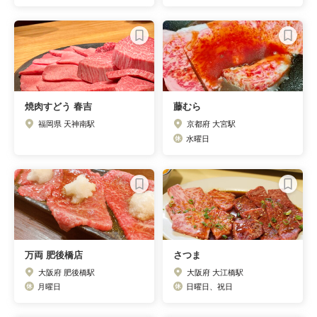
焼肉すどう 春吉
藤むら
福岡県 天神南駅
京都府 大宮駅
水曜日
万両 肥後橋店
さつま
大阪府 肥後橋駅
大阪府 大江橋駅
月曜日
日曜日、祝日