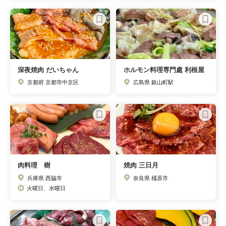
深夜焼肉 だいちゃん
ホルモン料理専門處 利根屋
京都府 京都市中京区
広島県 銀山町駅
肉料理 樹
焼肉 三日月
兵庫県 西脇市
奈良県 橿原市
火曜日、水曜日