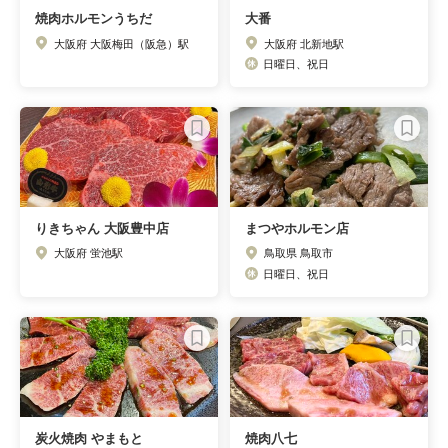
焼肉ホルモンうちだ
大番
大阪府 大阪梅田（阪急）駅
大阪府 北新地駅
日曜日、祝日
りきちゃん 大阪豊中店
まつやホルモン店
大阪府 蛍池駅
鳥取県 鳥取市
日曜日、祝日
炭火焼肉 やまもと
焼肉八七