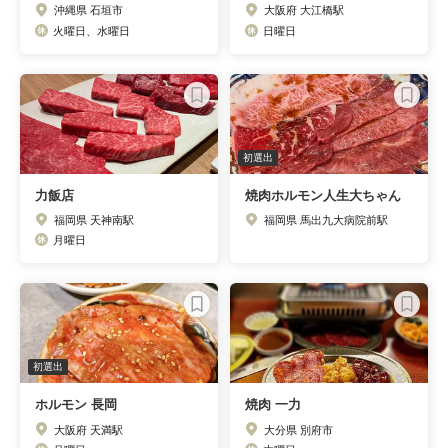
沖縄県 石垣市
大阪府 大江橋駅
火曜日、水曜日
日曜日
初選出
力飯店
焼肉ホルモン人生大ちゃん
福岡県 天神南駅
福岡県 馬出九大病院前駅
月曜日
初選出
ホルモン 長岡
焼肉 一力
大阪府 天満駅
大分県 別府市