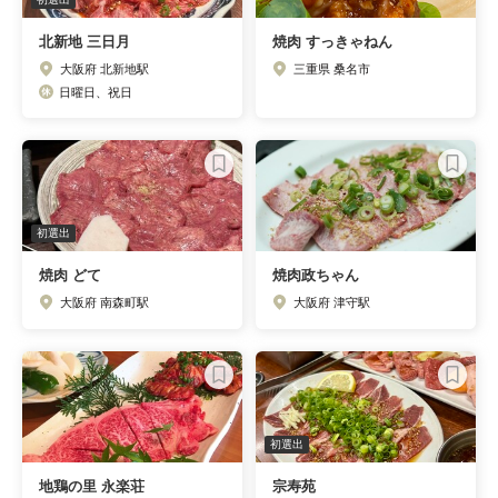
北新地 三日月
焼肉 すっきゃねん
大阪府 北新地駅
三重県 桑名市
日曜日、祝日
初選出
焼肉 どて
焼肉政ちゃん
大阪府 南森町駅
大阪府 津守駅
初選出
地鶏の里 永楽荘
宗寿苑