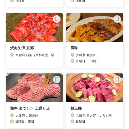
月曜日
木曜日
焼肉矢澤 京都
満味
京都府 四条（京都市営）駅
沖縄県 名護市
月曜日、日曜日
和牛 まつした 上通り店
雄三郎
大阪府 北新地駅
兵庫県 三ノ宮（ＪＲ）駅
日曜日、祝日
日曜日