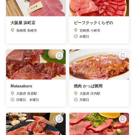
大阪屋 浜町店
ビーフクックくらぞの
長崎県 長崎市
宮崎県 小林市
水曜日
Matasaburo
焼肉 かっぱ梶岡
大阪府 長居駅
大阪府 庄内駅
月曜日、木曜日
月曜日