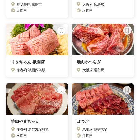
鹿児島県 霧島市
大阪府 伝法駅
火曜日
水曜日
りきちゃん 祇園店
焼肉かつらぎ
京都府 祇園四条駅
大阪府 堺市駅
焼肉やまちゃん
はつだ
京都府 京都河原町駅
京都府 修学院駅
水曜日
月曜日