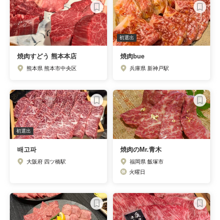
初選出
焼肉すどう 熊本本店
焼肉bue
熊本県 熊本市中央区
兵庫県 新神戸駅
初選出
배고파
焼肉のMr.青木
大阪府 四ツ橋駅
福岡県 飯塚市
火曜日