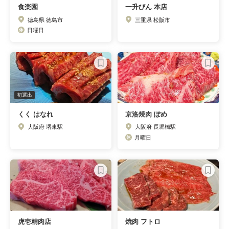
食楽園
一升びん 本店
徳島県 徳島市
三重県 松阪市
日曜日
初選出
くく はなれ
京洛焼肉 ぽめ
大阪府 堺東駅
大阪府 長堀橋駅
月曜日
虎壱精肉店
焼肉 フトロ