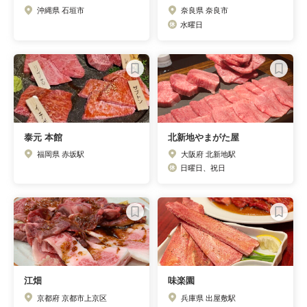
沖縄県 石垣市
奈良県 奈良市
水曜日
泰元 本館
北新地やまがた屋
福岡県 赤坂駅
大阪府 北新地駅
日曜日、祝日
江畑
味楽園
京都府 京都市上京区
兵庫県 出屋敷駅