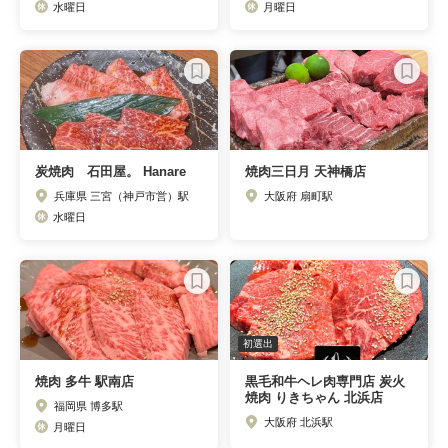
水曜日
月曜日
炭焼肉 石田屋。 Hanare
焼肉三日月 天神橋店
兵庫県 三宮（神戸市営）駅
大阪府 扇町駅
水曜日
初選出
焼肉 多牛 駅南店
黒毛和牛ヘレ肉専門店 炭火
焼肉 りきちゃん 北浜店
福岡県 博多駅
大阪府 北浜駅
月曜日