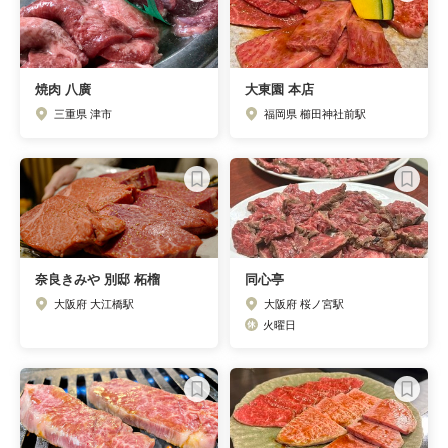
焼肉 八廣
大東園 本店
三重県 津市
福岡県 櫛田神社前駅
奈良きみや 別邸 柘榴
同心亭
大阪府 大江橋駅
大阪府 桜ノ宮駅
火曜日