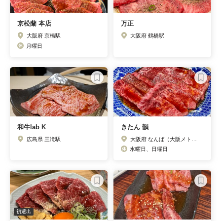
京松蘭 本店
万正
大阪府 京橋駅
大阪府 鶴橋駅
月曜日
和牛lab K
きたん 韻
広島県 三滝駅
大阪府 なんば（大阪メトロ）駅
水曜日、日曜日
初選出