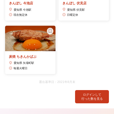
きんぼし 今池店
きんぼし 伏見店
愛知県 今池駅
愛知県 伏見駅
現在無定休
日曜定休
炭焼 ちきんかばぶ
愛知県 矢場町駅
毎週火曜日
選出基準日：2021年8月末
ログインして
行った数を見る