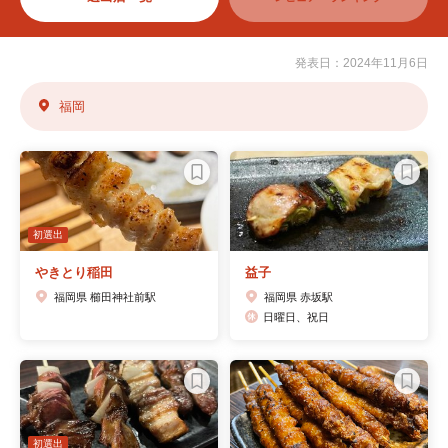
発表日：2024年11月6日
福岡
初選出
やきとり稲田
益子
福岡県 櫛田神社前駅
福岡県 赤坂駅
日曜日、祝日
初選出