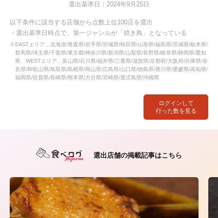
選出基準日：2024年9月25日
以下条件に該当する店舗から点数上位100店を選出
・選出基準日時点で、第一ジャンルが「焼き鳥」となっている
※EASTエリア…北海道/青森県/岩手県/宮城県/秋田県/山形県/福島県/茨城県/栃木県/
群馬県/埼玉県/千葉県/東京都/神奈川県/新潟県/山梨県/長野県/岐阜県/静岡県/愛知
県、WESTエリア…富山県/石川県/福井県/三重県/滋賀県/京都府/大阪府/兵庫県/奈
良県/和歌山県/鳥取県/島根県/岡山県/広島県/山口県/徳島県/香川県/愛媛県/高知県/
福岡県/佐賀県/長崎県/熊本県/大分県/宮崎県/鹿児島県/沖縄県
ログインして
行った数を見る
選出店舗の掲載記事はこちら