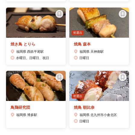
初選出
焼き鳥 とりら
焼鳥 森本
福岡県 西鉄平尾駅
福岡県 天神南駅
水曜日、日曜日、祝日
日曜日
初選出
鳥鶏研究団
焼鳥 朝比奈
福岡県 博多駅
福岡県 北九州市小倉北区
日曜日