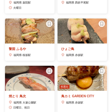
福岡県 薬院駅
福岡県 西鉄平尾駅
火曜日
警固 ふるや
ひょご鳥
福岡県 桜坂駅
福岡県 赤坂駅
初選出
焼とり 鳥次
鳥カミ GARDEN CITY
福岡県 大濠公園駅
福岡県 赤坂駅
日曜日、祝日