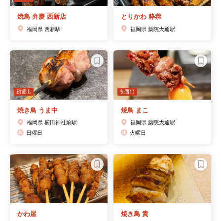
焼鳥 弁慶 西新店
とりかわ 粋恭
福岡県 西新駅
福岡県 薬院大通駅
初選出
初選出
焼き鳥 うま中
焼鳥 まこ
福岡県 櫛田神社前駅
福岡県 薬院大通駅
日曜日
火曜日
かわ屋
焼き鳥 貴