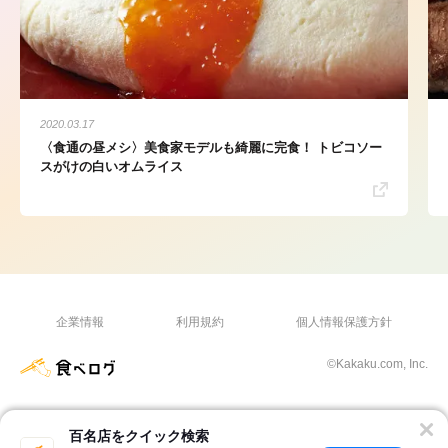
2020.03.17
〈食通の昼メシ〉美食家モデルも綺麗に完食！ トビコソー
スがけの白いオムライス
企業情報
利用規約
個人情報保護方針
©Kakaku.com, Inc.
百名店をクイック検索