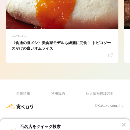
2020.03.17
〈食通の昼メシ〉美食家モデルも綺麗に完食！ トビコソー
スがけの白いオムライス
企業情報
利用規約
個人情報保護方針
©Kakaku.com, Inc.
百名店をクイック検索