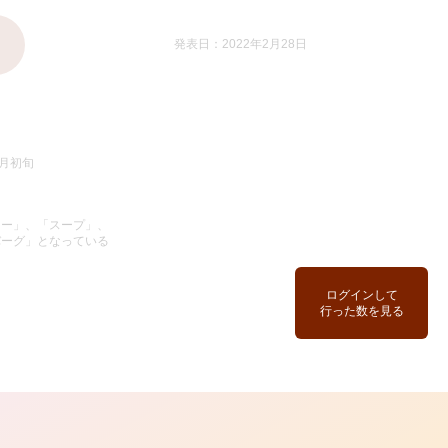
発表日：2022年2月28日
1月初旬
ュー」、「スープ」、
バーグ」となっている
ログインして
行った数を見る