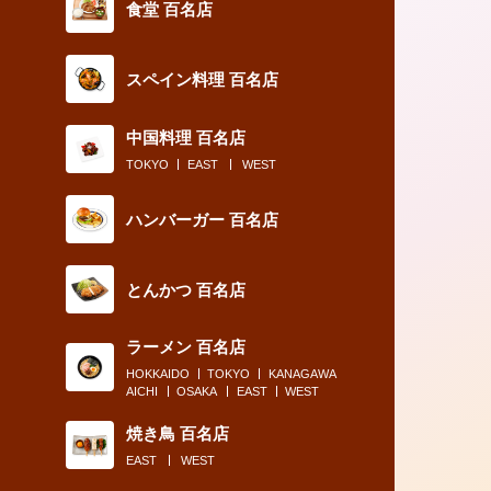
食堂 百名店
スペイン料理 百名店
中国料理 百名店
TOKYO
EAST
WEST
2021.02.09
ハンバーガー 百名店
おいしさの秘密は和風だし？ 渋谷で2
以上愛される洋食屋さん
とんかつ 百名店
ラーメン 百名店
HOKKAIDO
TOKYO
KANAGAWA
AICHI
OSAKA
EAST
WEST
焼き鳥 百名店
EAST
WEST