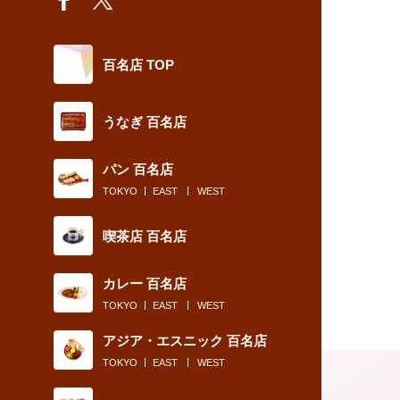
百名店 TOP
うなぎ 百名店
パン 百名店
TOKYO
EAST
WEST
喫茶店 百名店
カレー 百名店
TOKYO
EAST
WEST
アジア・エスニック 百名店
TOKYO
EAST
WEST