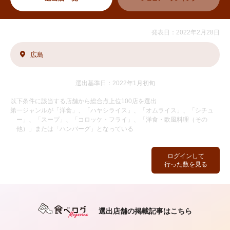
発表日：2022年2月28日
広島
選出基準日：2022年1月初旬
以下条件に該当する店舗から総合点上位100店を選出
第一ジャンルが「洋食」、「ハヤシライス」、「オムライス」、「シチュ
ー」、「スープ」、「コロッケ・フライ」、「洋食・欧風料理（その
他）」または「ハンバーグ」となっている
ログインして
行った数を見る
選出店舗の掲載記事はこちら