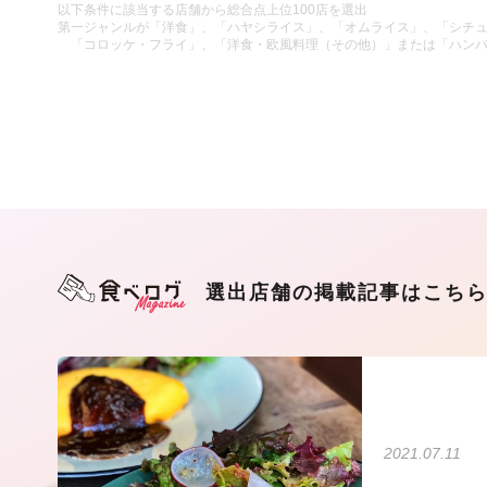
以下条件に該当する店舗から総合点上位100店を選出
第一ジャンルが「洋食」、「ハヤシライス」、「オムライス」、「シチ
「コロッケ・フライ」、「洋食・欧風料理（その他）」または「ハン
選出店舗の掲載記事はこち
2021.07.11