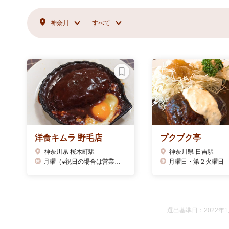
神奈川
すべて
洋食キムラ 野毛店
プクプク亭
神奈川県 桜木町駅
神奈川県 日吉駅
月曜（※祝日の場合は営業し翌火曜休）
月曜日・第２火曜日
選出基準日：2022年