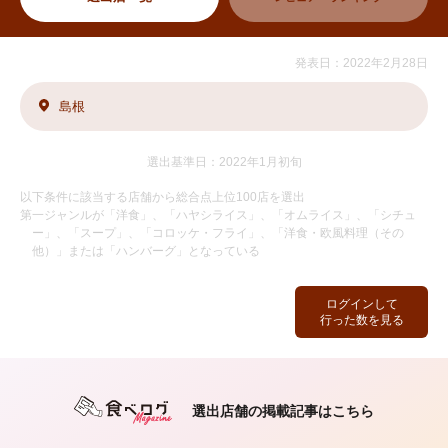
発表日：2022年2月28日
島根
選出基準日：2022年1月初旬
以下条件に該当する店舗から総合点上位100店を選出
第一ジャンルが「洋食」、「ハヤシライス」、「オムライス」、「シチュ
ー」、「スープ」、「コロッケ・フライ」、「洋食・欧風料理（その
他）」または「ハンバーグ」となっている
ログインして
行った数を見る
選出店舗の掲載記事はこちら