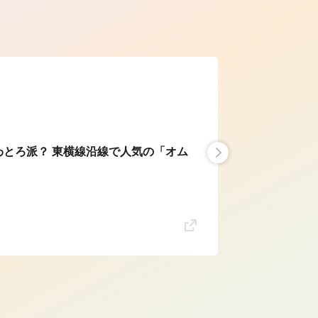
ら
わとろ派？ 東横線沿線で人気の「オム