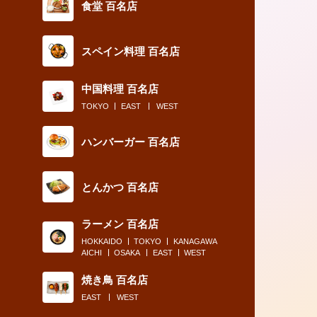
食堂 百名店
スペイン料理 百名店
中国料理 百名店
TOKYO
EAST
WEST
2021.02.09
ハンバーガー 百名店
おいしさの秘密は和風だし？ 渋谷で2
以上愛される洋食屋さん
とんかつ 百名店
ラーメン 百名店
HOKKAIDO
TOKYO
KANAGAWA
AICHI
OSAKA
EAST
WEST
焼き鳥 百名店
EAST
WEST