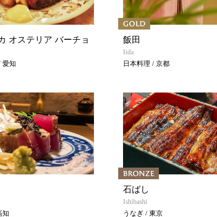
カ オステリア バーチョ
飯田
Iida
 愛知
日本料理 / 京都
石ばし
Ishibashi
高知
うなぎ / 東京