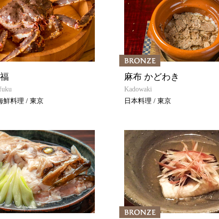
た福
麻布 かどわき
fuku
Kadowaki
鮮料理 / 東京
日本料理 / 東京