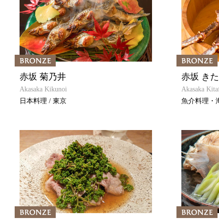
赤坂 菊乃井
赤坂 き
Akasaka Kikunoi
Akasaka Kita
日本料理 / 東京
魚介料理・海