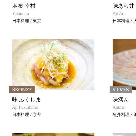
麻布 幸村
味あら井
Yukimura
Aji Arai
日本料理 / 東京
日本料理 / 
味 ふくしま
味満ん
Aji Fukushima
Ajiman
日本料理 / 京都
魚介料理・海