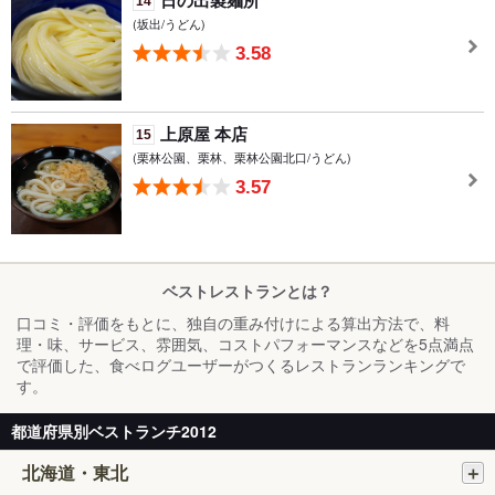
日の出製麺所
14
(坂出/うどん)
3.58
上原屋 本店
15
(栗林公園、栗林、栗林公園北口/うどん)
3.57
ベストレストランとは？
口コミ・評価をもとに、独自の重み付けによる算出方法で、料
理・味、サービス、雰囲気、コストパフォーマンスなどを5点満点
で評価した、食べログユーザーがつくるレストランランキングで
す。
都道府県別ベストランチ2012
北海道・東北