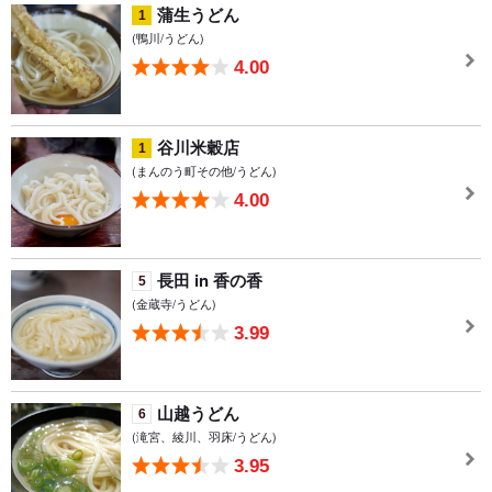
蒲生うどん
1
(鴨川/うどん)
4.00
谷川米穀店
1
(まんのう町その他/うどん)
4.00
長田 in 香の香
5
(金蔵寺/うどん)
3.99
山越うどん
6
(滝宮、綾川、羽床/うどん)
3.95