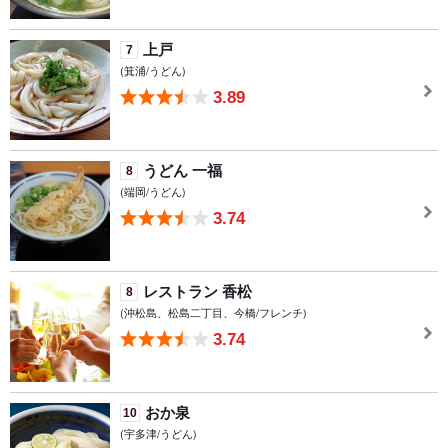
上戸
7
(箕浦/うどん)
3.89
うどん 一福
8
(端岡/うどん)
3.74
レストラン 香松
8
(沖松島、松島二丁目、今橋/フレンチ)
3.74
おか泉
10
(宇多津/うどん)