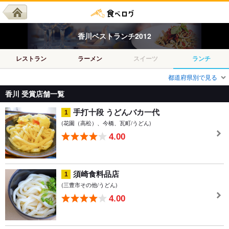
香川
ベスト
ランチ
2012
レストラン
ラーメン
スイーツ
ランチ
都道府県別で見る
香川 受賞店舗一覧
手打十段 うどんバカ一代
1
(花園（高松）、今橋、瓦町/うどん)
4.00
須崎食料品店
1
(三豊市その他/うどん)
4.00