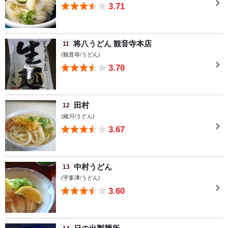
3.71
将八うどん 観音寺本店
11
(観音寺/うどん)
3.70
田村
12
(綾川/うどん)
3.67
中村うどん
13
(宇多津/うどん)
3.60