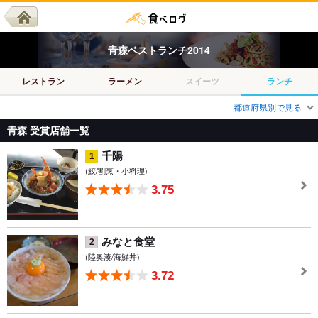
青森
ベスト
ランチ
2014
レストラン
ラーメン
スイーツ
ランチ
都道府県別で見る
青森 受賞店舗一覧
千陽
1
(鮫/割烹・小料理)
3.75
みなと食堂
2
(陸奥湊/海鮮丼)
3.72