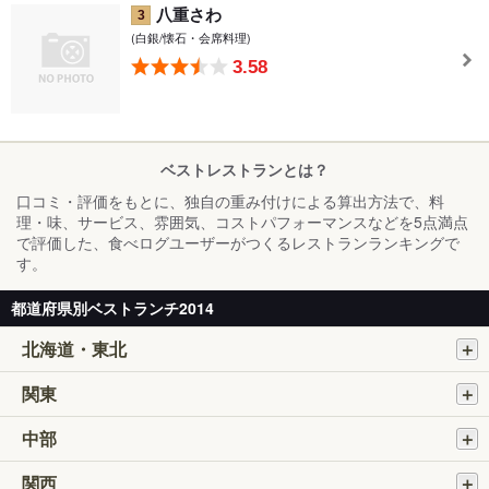
八重さわ
3
(白銀/懐石・会席料理)
3.58
ベストレストランとは？
口コミ・評価をもとに、独自の重み付けによる算出方法で、料
理・味、サービス、雰囲気、コストパフォーマンスなどを5点満点
で評価した、食べログユーザーがつくるレストランランキングで
す。
都道府県別ベストランチ2014
北海道・東北
関東
中部
関西