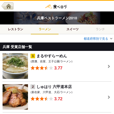
兵庫
ベスト
ラーメン
2010
レストラン
ラーメン
スイーツ
ランチ
都道府県別で見る
兵庫 受賞店舗一覧
まるやすらーめん
1
(西灘、岩屋、王子公園/ラーメン)
3.77
しゅはり 六甲道本店
2
(新在家、六甲道、大石/ラーメン)
3.72