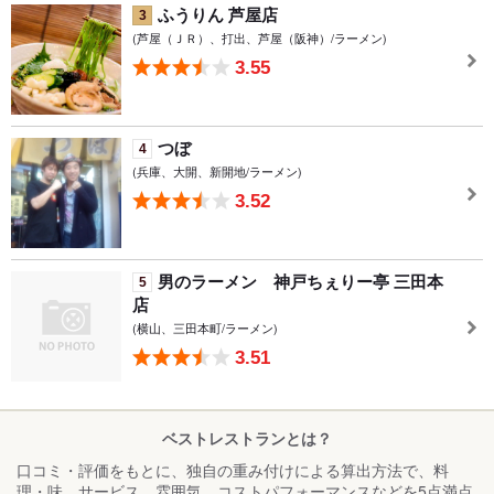
ふうりん 芦屋店
3
(芦屋（ＪＲ）、打出、芦屋（阪神）/ラーメン)
3.55
つぼ
4
(兵庫、大開、新開地/ラーメン)
3.52
男のラーメン 神戸ちぇりー亭 三田本
5
店
(横山、三田本町/ラーメン)
3.51
ベストレストランとは？
口コミ・評価をもとに、独自の重み付けによる算出方法で、料
理・味、サービス、雰囲気、コストパフォーマンスなどを5点満点