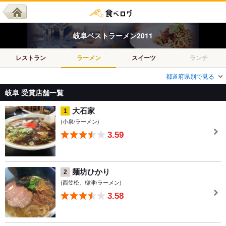
岐阜
ベスト
ラーメン
2011
レストラン
ラーメン
スイーツ
ランチ
都道府県別で見る
岐阜 受賞店舗一覧
大石家
1
(小泉/ラーメン)
3.59
麺坊ひかり
2
(西笠松、柳津/ラーメン)
3.58