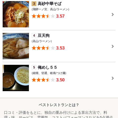
高砂中華そば
3
(飛騨一ノ宮、高山/ラーメン)
3.57
豆天狗
4
(高山/ラーメン)
3.53
俺めし５５
5
(細畑、切通、岐南/つけ麺)
3.50
ベストレストランとは？
口コミ・評価をもとに、独自の重み付けによる算出方法で、料
理・味、サービス、雰囲気、コストパフォーマンスなどを5点満点