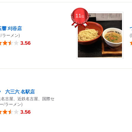
11
位
玉響 刈谷店
妻/ラーメン)
3.56
 六三六 名駅店
鉄名古屋、近鉄名古屋、国際セ
ー/ラーメン)
3.56