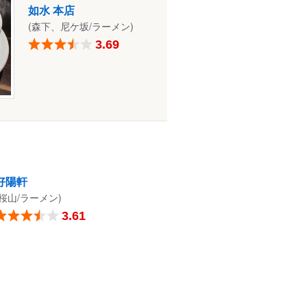
如水 本店
(森下、尼ケ坂/ラーメン)
3.69
好陽軒
(桜山/ラーメン)
3.61