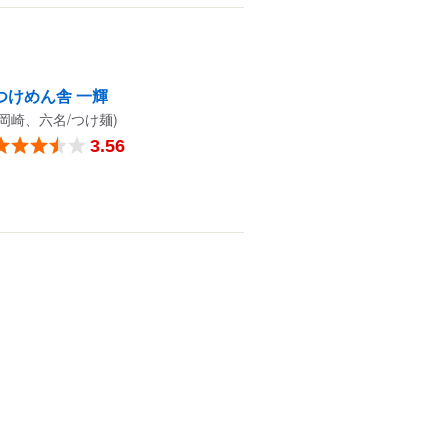
つけめん舎 一輝
(岡崎、六名/つけ麺)
3.56