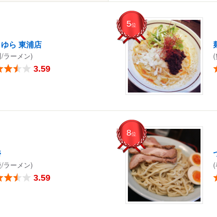
5
位
ゆら 東浦店
川/ラーメン)
3.59
8
位
壱
後/ラーメン)
3.59