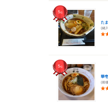
5
位
たま
(緒
5
位
華
(前