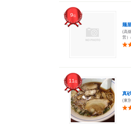
9
位
麺屋
(高
営）
11
位
真
(東