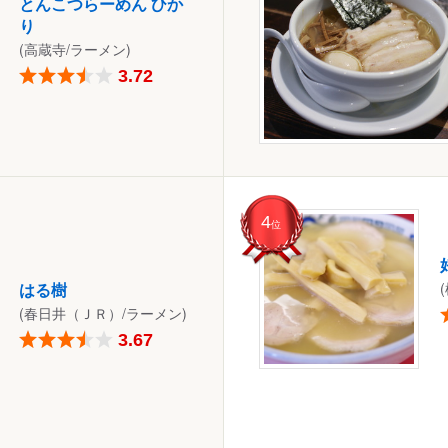
とんこつらーめん ひか
り
(高蔵寺/ラーメン)
3.72
4
位
はる樹
(春日井（ＪＲ）/ラーメン)
3.67