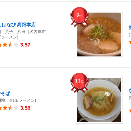
9
位
 はなび 高畑本店
畑、荒子、八田（名古屋市
/ラーメン)
3.57
11
位
砂そば
別院、金山/ラーメン)
3.56