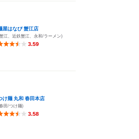
麺屋はなび 蟹江店
(蟹江、近鉄蟹江、永和/ラーメン)
3.59
つけ麺 丸和 春田本店
(春田/つけ麺)
3.58