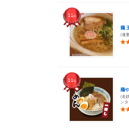
11
位
麺 
(逢
11
位
麺や
(名
ンタ