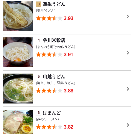
蒲生うどん
3
(鴨川/うどん)
3.93
谷川米穀店
4
(まんのう町その他/うどん)
3.91
山越うどん
5
(滝宮、綾川、羽床/うどん)
3.88
はまんど
6
(みの/ラーメン)
3.82