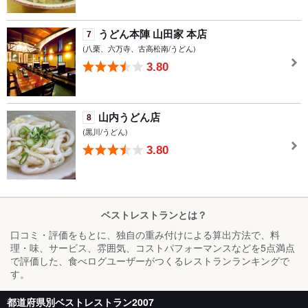
うどん本陣 山田家 本店
7
(八栗、六万寺、古高松南/うどん)
3.80
山内うどん店
8
(黒川/うどん)
3.80
ベストレストランとは？
口コミ・評価をもとに、独自の重み付けによる算出方法で、料
理・味、サービス、雰囲気、コストパフォーマンスなどを5点満点
で評価した、食べログユーザーがつくるレストランランキングで
す。
都道府県別ベストレストラン2007