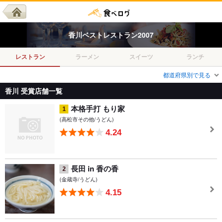
香川
ベスト
レストラン
2007
レストラン
ラーメン
スイーツ
ランチ
都道府県別で見る
香川 受賞店舗一覧
本格手打 もり家
1
(高松市その他/うどん)
4.24
長田 in 香の香
2
(金蔵寺/うどん)
4.15