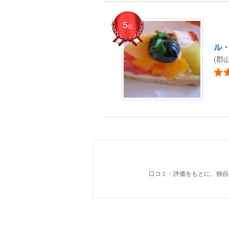
5
位
ル
(郡
口コミ・評価をもとに、独自