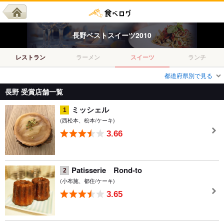
長野
ベスト
スイーツ
2010
レストラン
ラーメン
スイーツ
ランチ
都道府県別で見る
長野 受賞店舗一覧
ミッシェル
1
(西松本、松本/ケーキ)
3.66
Patisserie Rond-to
2
(小布施、都住/ケーキ)
3.65