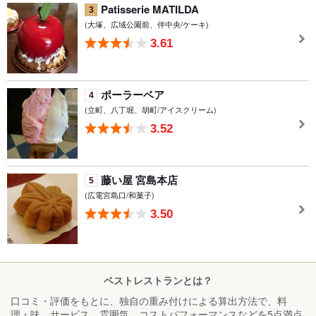
Patisserie MATILDA
3
(大塚、広域公園前、伴中央/ケーキ)
3.61
ポーラーベア
4
(立町、八丁堀、胡町/アイスクリーム)
3.52
藤い屋 宮島本店
5
(広電宮島口/和菓子)
3.50
ベストレストランとは？
口コミ・評価をもとに、独自の重み付けによる算出方法で、料
理・味、サービス、雰囲気、コストパフォーマンスなどを5点満点