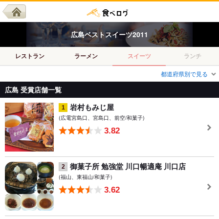
広島
ベスト
スイーツ
2011
レストラン
ラーメン
スイーツ
ランチ
都道府県別で見る
広島 受賞店舗一覧
岩村もみじ屋
1
(広電宮島口、宮島口、前空/和菓子)
3.82
御菓子所 勉強堂 川口暢適庵 川口店
2
(福山、東福山/和菓子)
3.62