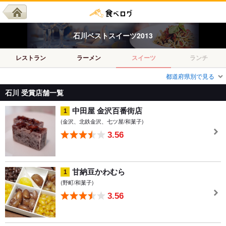
石川
ベスト
スイーツ
2013
レストラン
ラーメン
スイーツ
ランチ
都道府県別で見る
石川 受賞店舗一覧
中田屋 金沢百番街店
1
(金沢、北鉄金沢、七ツ屋/和菓子)
3.56
甘納豆かわむら
1
(野町/和菓子)
3.56