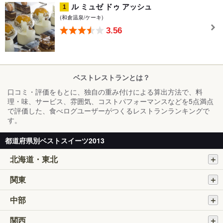
ル ミュゼ ドゥ アッシュ
1
(和倉温泉/ケーキ)
3.56
ベストレストランとは？
口コミ・評価をもとに、独自の重み付けによる算出方法で、料
理・味、サービス、雰囲気、コストパフォーマンスなどを5点満点
で評価した、食べログユーザーがつくるレストランランキングで
す。
都道府県別ベストスイーツ2013
北海道・東北
関東
中部
関西