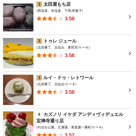
太田屋もち店
3
(西塩釜、本塩釜、下馬/和菓子)
3.58
トゥレ ジュール
3
(北四番丁、北仙台、東照宮/ケーキ)
3.58
ルイ・ドゥ・レトワール
3
(北四番丁、北仙台/ケーキ)
3.58
カズノリ イケダ アンディヴィデュエル
6
定禅寺通り店
(勾当台公園、広瀬通、青葉通一番町/ケーキ)
3.57