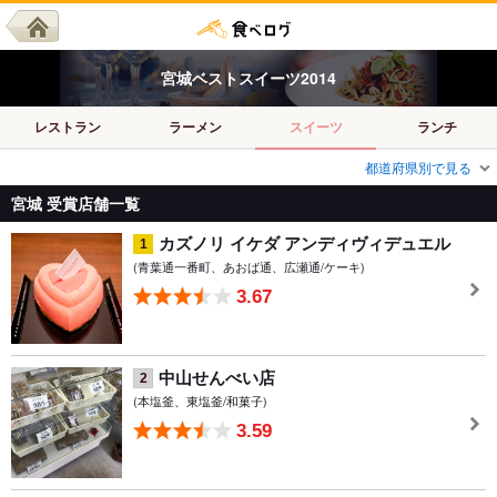
宮城
ベスト
スイーツ
2014
レストラン
ラーメン
スイーツ
ランチ
都道府県別で見る
宮城 受賞店舗一覧
カズノリ イケダ アンディヴィデュエル
1
(青葉通一番町、あおば通、広瀬通/ケーキ)
3.67
中山せんべい店
2
(本塩釜、東塩釜/和菓子)
3.59