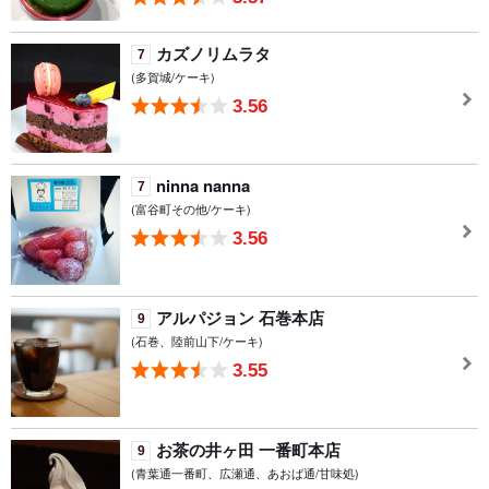
カズノリムラタ
7
(多賀城/ケーキ)
3.56
ninna nanna
7
(富谷町その他/ケーキ)
3.56
アルパジョン 石巻本店
9
(石巻、陸前山下/ケーキ)
3.55
お茶の井ヶ田 一番町本店
9
(青葉通一番町、広瀬通、あおば通/甘味処)